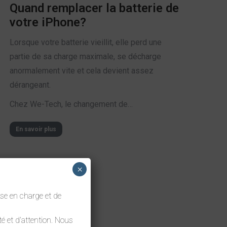
Quand remplacer la batterie de
votre iPhone?
Lorsque votre batterie vieillit, elle perd une
partie de sa charge maximale, se décharge
anormalement vite et cela devient assez
dérangeant.
Chez We-Tech, le changement de…
En savoir plus
×
se en charge et de
é et d’attention. Nous