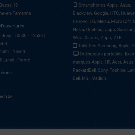
 Basse 18
Smartphones Apple, Asus,
che-en-Famenne
Blackview, Google, HTC, Huawei
Lenovo, LG, Meizu, Microsoft, 
d'ouvertures
Nokia, OnePlus, Oppo, Samsung
ndredi : 10h00 - 12h30 |
Wiko, Xiaomi, Zopo, ZTE.
8h00
Tablettes Samsung, Apple, H
0h00 - 14h00
Ordinateurs portables, fixes
& Lundi : Fermé
marques Apple, HP, Acer, Asus,
PackardBell, Sony, Toshiba, Len
éphone
Dell, MSI, Medion.
ech.be