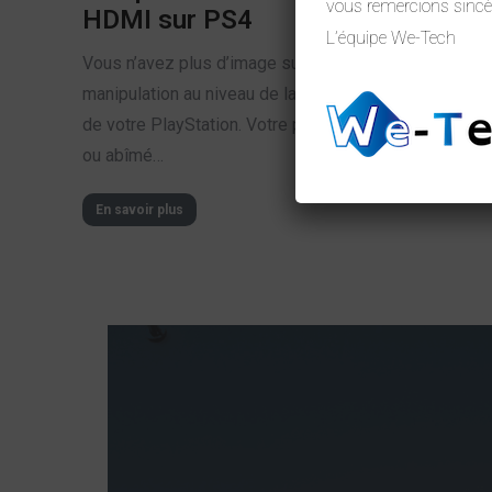
vous remercions sincè
HDMI sur PS4
L’équipe We-Tech
Vous n’avez plus d’image suite à une mauvaise
manipulation au niveau de la connectique HDMI
de votre PlayStation. Votre port HDMI est cassé
ou abîmé…
En savoir plus