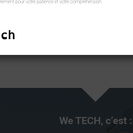
rement pour votre patience et votre compréhension.
We TECH, c’est :