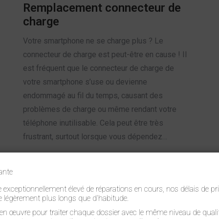
Remplacement connecteur de
charge
Votre smartphone ne se charge plus ? Le
connecteur de charge est peut-être en cause ! Il
est fréquent que le connecteur de charge de
votre smartphone s’use ou devienne
endommagé au fil du temps, causant des
problèmes de charge ou même rendant votre
téléphone inutilisable. Cela peut être très
frustrant, surtout lorsque vous dépendez…
En savoir plus
ante
exceptionnellement élevé de réparations en cours, nos délais de pri
e légèrement plus longs que d’habitude.
en œuvre pour traiter chaque dossier avec le même niveau de qualit