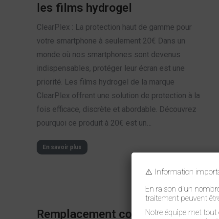
les films hydrogel
ClearPlex : La protection haut de gamme pour
votre smartphone à seulement 20€ Dans un
monde où nos smartphones sont devenus
indispensables, protéger leur écran est une
priorité. Les films hydrogel de la marque
ClearPlex offrent une solution de protection à la
fois efficace, discrète et abordable. Découvrez
pourquoi ce produit à 20€ est un…
En savoir plus
⚠️ Information import
En raison d’un nombre 
traitement peuvent êtr
Remplacement connecteur
Notre équipe met tout 