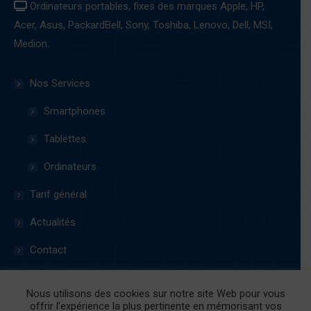
Ordinateurs portables, fixes des marques Apple, HP,
Acer, Asus, PackardBell, Sony, Toshiba, Lenovo, Dell, MSI,
Medion.
Nos Services
Smartphones
Tablettes
Ordinateurs
Tarif général
Actualités
Contact
Conditions d’utilisation et vie privée
Nous utilisons des cookies sur notre site Web pour vous
Conditions générales de vente
offrir l'expérience la plus pertinente en mémorisant vos