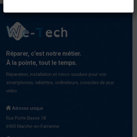
Réparer, c’est notre métier.
À la pointe, tout le temps.
Réparation, installation et micro soudure pour vos
smartphones, tablettes, ordinateurs, consoles de jeux
vidéo.
Adresse unique
Rue Porte Basse 18
6900 Marche-en-Famenne