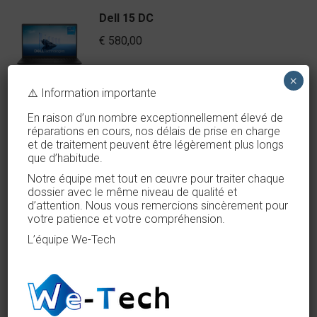
Dell 15 DC
€
580,00
×
⚠️ Information importante
HP Laptop 14
En raison d’un nombre exceptionnellement élevé de
réparations en cours, nos délais de prise en charge
€
400,00
et de traitement peuvent être légèrement plus longs
que d’habitude.
Notre équipe met tout en œuvre pour traiter chaque
dossier avec le même niveau de qualité et
d’attention. Nous vous remercions sincèrement pour
HP Laptop 15
votre patience et votre compréhension.
€
500,00
L’équipe We-Tech