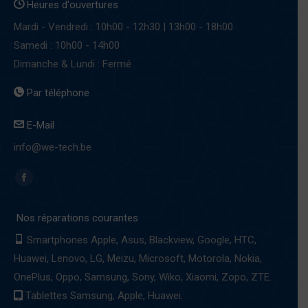
Heures d'ouvertures
Mardi - Vendredi : 10h00 - 12h30 | 13h00 - 18h00
Samedi : 10h00 - 14h00
Dimanche & Lundi : Fermé
Par téléphone
E-Mail
info@we-tech.be
Find us on:
Facebook
page
Nos réparations courantes
opens
in
Smartphones Apple, Asus, Blackview, Google, HTC,
new
Huawei, Lenovo, LG, Meizu, Microsoft, Motorola, Nokia,
window
OnePlus, Oppo, Samsung, Sony, Wiko, Xiaomi, Zopo, ZTE.
Tablettes Samsung, Apple, Huawei.