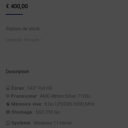
€
400,00
Rupture de stock
Catégorie :
PC neufs
Description
💻
Écran
: 14.0″ Full HD
⚙️
Processeur
: AMD Athlon Silver 7120U
🧠
Mémoire vive
: 8 Go LPDDR5 5500 MHz
💾
Stockage
: SSD 256 Go
🪟
Système
: Windows 11 Home