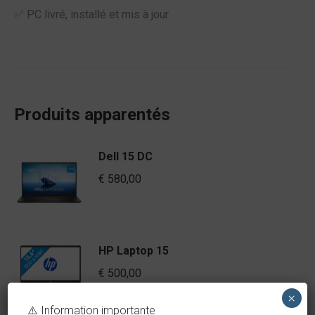
✅ PC livré, installé et mis à jour
Produits apparentés
Dell 15 DC
€
580,00
HP Laptop 15
€
500,00
×
⚠️ Information importante