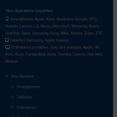
page
Nos réparations courantes
opens
in
Smartphones Apple, Asus, Blackview, Google, HTC,
new
Huawei, Lenovo, LG, Meizu, Microsoft, Motorola, Nokia,
window
OnePlus, Oppo, Samsung, Sony, Wiko, Xiaomi, Zopo, ZTE.
Tablettes Samsung, Apple, Huawei.
Ordinateurs portables, fixes des marques Apple, HP,
Acer, Asus, PackardBell, Sony, Toshiba, Lenovo, Dell, MSI,
Medion.
Nos Services
Smartphones
Tablettes
Ordinateurs