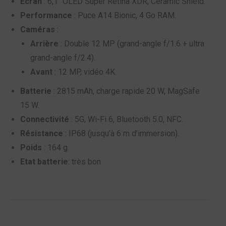
Écran
: 6,1″ OLED Super Retina XDR, Ceramic Shield.
Performance
: Puce A14 Bionic, 4 Go RAM.
Caméras
:
Arrière
: Double 12 MP (grand-angle f/1.6 + ultra
grand-angle f/2.4).
Avant
: 12 MP, vidéo 4K.
Batterie
: 2815 mAh, charge rapide 20 W, MagSafe
15 W.
Connectivité
: 5G, Wi-Fi 6, Bluetooth 5.0, NFC.
Résistance
: IP68 (jusqu’à 6 m d’immersion).
Poids
: 164 g.
Etat batterie
: très bon