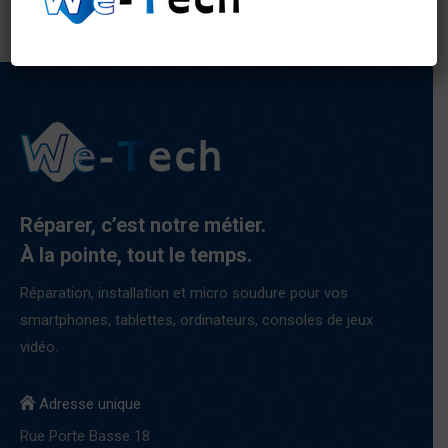
€ 390,00.
€ 375,00.
Réparer, c’est notre métier.
À la pointe, tout le temps.
Réparation, installation et micro soudure pour vos
smartphones, tablettes, ordinateurs, consoles de jeux
vidéo.
Adresse unique
Rue Porte Basse 18