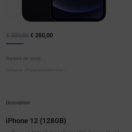
Original
Current
€
300,00
€
280,00
price
price
was:
is:
Rupture de stock
€ 300,00.
€ 280,00.
Catégorie :
iPhone reconditionnés
Description
iPhone 12 (128GB)