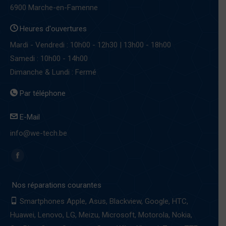
6900 Marche-en-Famenne
Heures d'ouvertures
Mardi - Vendredi : 10h00 - 12h30 | 13h00 - 18h00
Samedi : 10h00 - 14h00
Dimanche & Lundi : Fermé
Par téléphone
E-Mail
info@we-tech.be
Find us on:
Facebook
page
Nos réparations courantes
opens
in
Smartphones Apple, Asus, Blackview, Google, HTC,
new
Huawei, Lenovo, LG, Meizu, Microsoft, Motorola, Nokia,