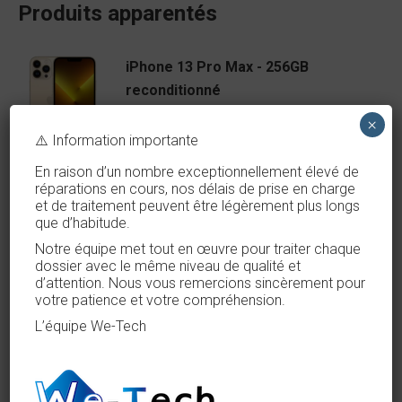
Produits apparentés
iPhone 13 Pro Max - 256GB
reconditionné
×
⚠️ Information importante
En raison d’un nombre exceptionnellement élevé de
iPhone 13 mini - 128GB
réparations en cours, nos délais de prise en charge
et de traitement peuvent être légèrement plus longs
reconditionné
que d’habitude.
€
340,00
Notre équipe met tout en œuvre pour traiter chaque
dossier avec le même niveau de qualité et
d’attention. Nous vous remercions sincèrement pour
votre patience et votre compréhension.
iPhone 13 128GB reconditionné
L’équipe We-Tech
Original
Current
€
390,00
€
375,00
price
price
was:
is: