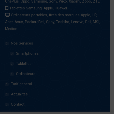
window
OnePlus, Oppo, Samsung, Sony, Wiko, Xiaomi, Zopo, ZTE.
Tablettes Samsung, Apple, Huawei.
Ordinateurs portables, fixes des marques Apple, HP,
Acer, Asus, PackardBell, Sony, Toshiba, Lenovo, Dell, MSI,
Medion.
Nos Services
Smartphones
Tablettes
Ordinateurs
Tarif général
Actualités
Contact