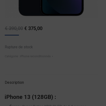
Original
Current
€
390,00
€
375,00
price
price
was:
is:
Rupture de stock
€ 390,00.
€ 375,00.
Catégorie :
iPhone reconditionnés
Description
iPhone 13 (128GB) :