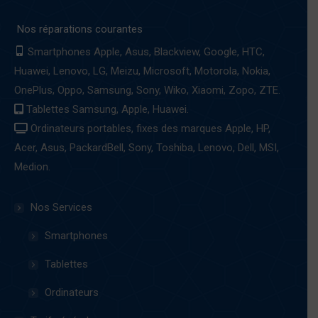
page
Nos réparations courantes
opens
in
Smartphones Apple, Asus, Blackview, Google, HTC,
new
Huawei, Lenovo, LG, Meizu, Microsoft, Motorola, Nokia,
window
OnePlus, Oppo, Samsung, Sony, Wiko, Xiaomi, Zopo, ZTE.
Tablettes Samsung, Apple, Huawei.
Ordinateurs portables, fixes des marques Apple, HP,
Acer, Asus, PackardBell, Sony, Toshiba, Lenovo, Dell, MSI,
Medion.
Nos Services
Smartphones
Tablettes
Ordinateurs