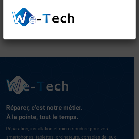
iPhone 12 - 64GB reconditionné
€
260,00
Réparer, c’est notre métier.
À la pointe, tout le temps.
Réparation, installation et micro soudure pour vos
smartphones, tablettes, ordinateurs, consoles de jeux