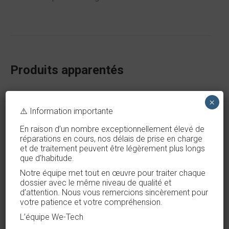
Produits apparentés
iPhone 15 - 128GB
×
⚠️ Information importante
€
490,00
En raison d’un nombre exceptionnellement élevé de
réparations en cours, nos délais de prise en charge
et de traitement peuvent être légèrement plus longs
que d’habitude.
iPhone 13 mini - 128GB
Notre équipe met tout en œuvre pour traiter chaque
reconditionné
dossier avec le même niveau de qualité et
d’attention. Nous vous remercions sincèrement pour
€
340,00
votre patience et votre compréhension.
L’équipe We-Tech