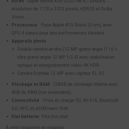
Écran
: Super Retina XDR OLED de 6,1 pouces,
résolution de 1170 x 2532 pixels, HDR10 et Dolby
Vision.
Processeur
: Puce Apple A15 Bionic (5 nm), avec
GPU 4 cœurs pour des performances élevées.
Appareils photo
:
Double caméra arrière (12 MP grand-angle f/1.6 +
ultra grand-angle 12 MP f/2.4) avec stabilisation
optique et enregistrement vidéo 4K HDR.
Caméra frontale 12 MP avec capteur SL 3D.
Stockage et RAM
: 128GB de stockage interne avec
4GB de RAM (non extensible).
Connectivité
: Prise en charge 5G, Wi-Fi 6, Bluetooth
5.0, NFC, et eSIM/nano-SIM.
Etat batterie:
Très bon état
A venir récupérer en magasin