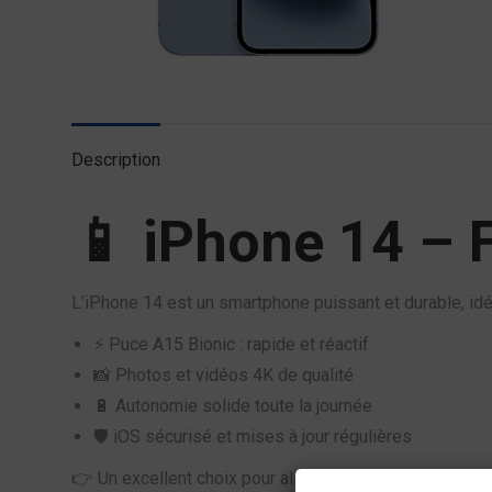
Description
📱 iPhone 14 – F
L’iPhone 14 est un smartphone puissant et durable, idéa
⚡ Puce A15 Bionic : rapide et réactif
📸 Photos et vidéos 4K de qualité
🔋 Autonomie solide toute la journée
🛡️ iOS sécurisé et mises à jour régulières
👉 Un excellent choix pour allier performance et simpli