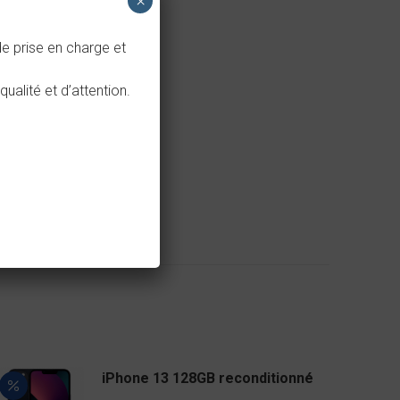
×
e prise en charge et
alité et d’attention.
iPhone 13 128GB reconditionné