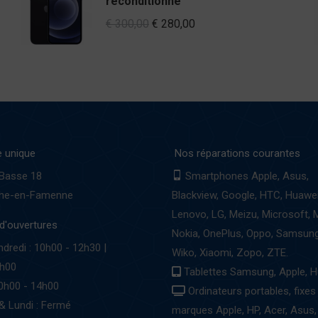
reconditionné
Original
Current
€
300,00
€
280,00
price
price
was:
is:
€ 300,00.
€ 280,00.
 unique
Nos réparations courantes
 Basse 18
Smartphones Apple, Asus,
che-en-Famenne
Blackview, Google, HTC, Huawei
Lenovo, LG, Meizu, Microsoft, 
d'ouvertures
Nokia, OnePlus, Oppo, Samsung
ndredi : 10h00 - 12h30 |
Wiko, Xiaomi, Zopo, ZTE.
8h00
Tablettes Samsung, Apple, H
0h00 - 14h00
Ordinateurs portables, fixes
& Lundi : Fermé
marques Apple, HP, Acer, Asus,