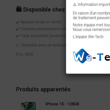
⚠️ Information impor
🛍️ Disponible chez We-Tech
En raison d’un nombre
de traitement peuvent
✔️ Appareil testé et vérifié
Notre équipe met tout
✔️ Conseils personnalisés en magasin
Nous vous remercions
✔️ Pack disponible (protection + accessoires)
L’équipe We-Tech
👉 Repartez avec un téléphone prêt à l’emploi.
Prix: 400€
Produits apparentés
iPhone 15 - 128GB