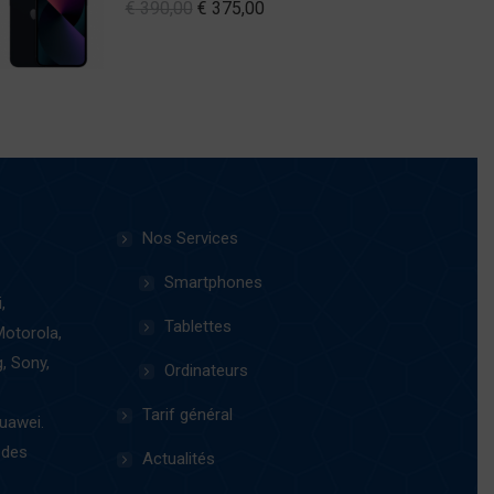
Original
Current
€
390,00
€
375,00
price
price
was:
is:
€ 390,00.
€ 375,00.
Nos Services
Smartphones
,
Tablettes
Motorola,
, Sony,
Ordinateurs
Tarif général
uawei.
 des
Actualités