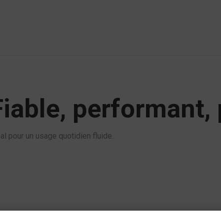
iable, performant, 
l pour un usage quotidien fluide.
cité.