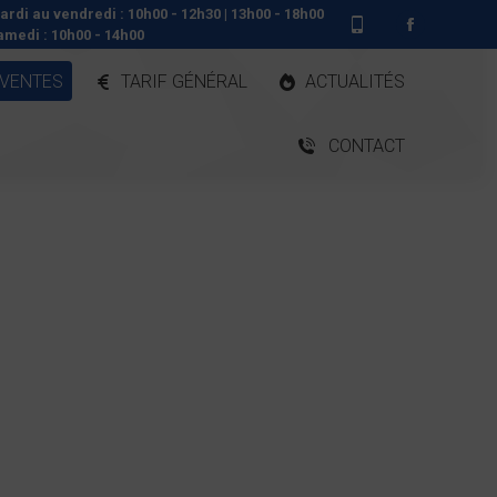
ardi au vendredi : 10h00 - 12h30 | 13h00 - 18h00
Facebook
amedi : 10h00 - 14h00
page
 VENTES
TARIF GÉNÉRAL
ACTUALITÉS
opens
in
CONTACT
new
window